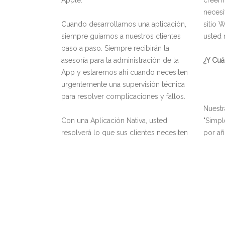
Apple.
creemo
necesi
Cuando desarrollamos una aplicación,
sitio 
siempre guiamos a nuestros clientes
usted 
paso a paso. Siempre recibirán la
asesoría para la administración de la
¿Y Cuá
App y estaremos ahí cuando necesiten
urgentemente una supervisión técnica
para resolver complicaciones y fallos.
Nuest
Con una Aplicación Nativa, usted
"Simpl
resolverá lo que sus clientes necesiten
por añ
para obtener sus servicios. Todo fluirá
obtend
con más rapidez y seguridad.
cualqu
Obtenga su App hoy mismo desde
respal
MXN $11'999.
presen
dispon