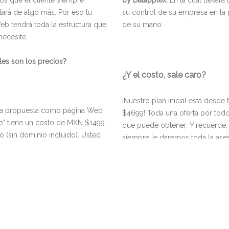
s que el cliente siempre
by Datapplex.
En la cual llevará
tará de algo más. Por eso tu
su control de su empresa en la
Web tendrá toda la estructura que
de su mano.
necesite.
les son los precios?
¿Y el costo, sale caro?
¡Nuestro plan inicial está desd
ra propuesta como página Web
$4699! Toda una oferta por todo
e" tiene un costo de MXN $1499
que puede obtener. Y recuerde,
o (sin dominio incluido). Usted
siempre le daremos toda la ase
rá un sitio 100% adaptable a
gratuita durante el primer año d
ier dispositivo y con todo el
contrato.
do de nuestra parte para que su
cia en línea esté siempre
Contrate ahora y empiece ese
ible.
proyecto a la altura que siempre
imaginó.