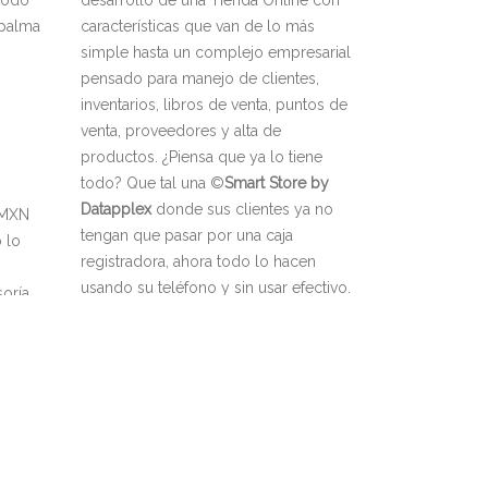
 todo
desarrollo de una Tienda Online con
 palma
características que van de lo más
simple hasta un complejo empresarial
pensado para manejo de clientes,
inventarios, libros de venta, puntos de
venta, proveedores y alta de
productos. ¿Piensa que ya lo tiene
todo? Que tal una ©
Smart Store by
Datapplex
donde sus clientes ya no
e MXN
tengan que pasar por una caja
 lo
registradora, ahora todo lo hacen
usando su teléfono y sin usar efectivo.
soría
Adiós a las largas filas esperando a
e
que el cliente pase sus productos
para cobrarle. Bienvenidos al futuro
del ecommerce. Obtenga su tienda en
línea y recibirá toda la capacitación y
 lo
asesoría que necesita.